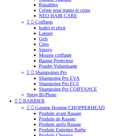
Ritualities
Crème pour mains et corps
NEO HAIR CARE


Coiffants
huiles et elixir
Laques
Gels
Cires
Sprays
Mousse coiffante
Baume Protecteur
Poudre Volumisante


Shampoings Pro
Shampoing Pro EVA
Shampoing Pro ECS
Shampoing Pro COIFFANCE
Spray Bi-Phase


BARBIER


Gamme Homme CHOPPERHEAD
Produits avant Rasage
Produits de Rasage
Produits après Rasage
Produits Entretien Barbe
Produits Cheveux