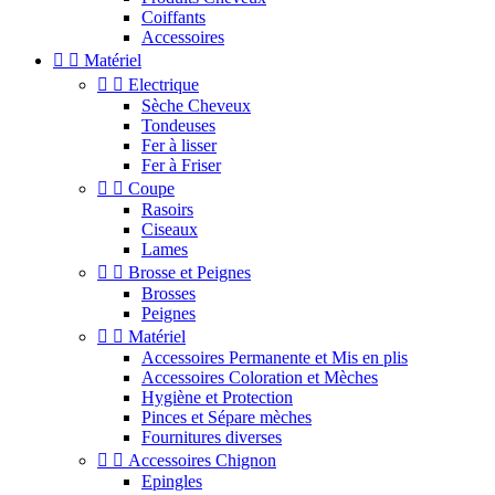
Coiffants
Accessoires


Matériel


Electrique
Sèche Cheveux
Tondeuses
Fer à lisser
Fer à Friser


Coupe
Rasoirs
Ciseaux
Lames


Brosse et Peignes
Brosses
Peignes


Matériel
Accessoires Permanente et Mis en plis
Accessoires Coloration et Mèches
Hygiène et Protection
Pinces et Sépare mèches
Fournitures diverses


Accessoires Chignon
Epingles