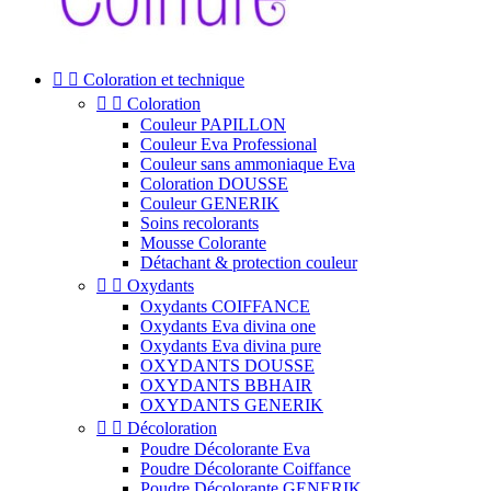


Coloration et technique


Coloration
Couleur PAPILLON
Couleur Eva Professional
Couleur sans ammoniaque Eva
Coloration DOUSSE
Couleur GENERIK
Soins recolorants
Mousse Colorante
Détachant & protection couleur


Oxydants
Oxydants COIFFANCE
Oxydants Eva divina one
Oxydants Eva divina pure
OXYDANTS DOUSSE
OXYDANTS BBHAIR
OXYDANTS GENERIK


Décoloration
Poudre Décolorante Eva
Poudre Décolorante Coiffance
Poudre Décolorante GENERIK