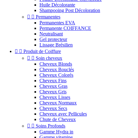
Huile Décolorante
Shampooing Post Décoloration


Permanentes
Permanentes EVA
Permanente COIFFANCE
Neutralisant
Gel protecteur
Lissage Brésilien


Produit de Coiffure


Soin cheveux
Cheveux Blonds
Cheveux Bouclés
Cheveux Colorés
Cheveux Fins
Cheveux Gras
Cheveux Gris
Cheveux Lisses
Cheveux Normaux
Cheveux Secs
Cheveux avec Pellicules
Chute de Cheveux


Soins Profonds
Gamme Hydra in
Gamme vitamine