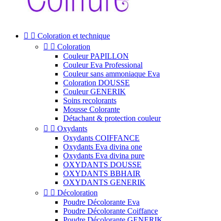


Coloration et technique


Coloration
Couleur PAPILLON
Couleur Eva Professional
Couleur sans ammoniaque Eva
Coloration DOUSSE
Couleur GENERIK
Soins recolorants
Mousse Colorante
Détachant & protection couleur


Oxydants
Oxydants COIFFANCE
Oxydants Eva divina one
Oxydants Eva divina pure
OXYDANTS DOUSSE
OXYDANTS BBHAIR
OXYDANTS GENERIK


Décoloration
Poudre Décolorante Eva
Poudre Décolorante Coiffance
Poudre Décolorante GENERIK