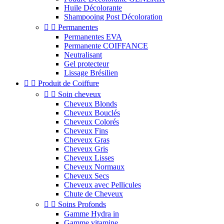
Huile Décolorante
Shampooing Post Décoloration


Permanentes
Permanentes EVA
Permanente COIFFANCE
Neutralisant
Gel protecteur
Lissage Brésilien


Produit de Coiffure


Soin cheveux
Cheveux Blonds
Cheveux Bouclés
Cheveux Colorés
Cheveux Fins
Cheveux Gras
Cheveux Gris
Cheveux Lisses
Cheveux Normaux
Cheveux Secs
Cheveux avec Pellicules
Chute de Cheveux


Soins Profonds
Gamme Hydra in
Gamme vitamine