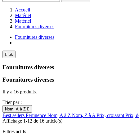
Accueil
Matériel
Matériel
Fournitures diverses
Fournitures diverses

ok
Fournitures diverses
Fournitures diverses
Il y a 16 produits.
Trier par :
Nom, A à Z

Best sellers
Pertinence
Nom, A à Z
Nom, Z à A
Prix, croissant
Prix, d
Affichage 1-12 de 16 article(s)
Filtres actifs