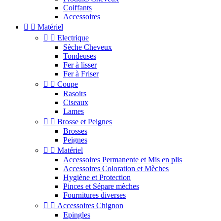
Coiffants
Accessoires


Matériel


Electrique
Sèche Cheveux
Tondeuses
Fer à lisser
Fer à Friser


Coupe
Rasoirs
Ciseaux
Lames


Brosse et Peignes
Brosses
Peignes


Matériel
Accessoires Permanente et Mis en plis
Accessoires Coloration et Mèches
Hygiène et Protection
Pinces et Sépare mèches
Fournitures diverses


Accessoires Chignon
Epingles