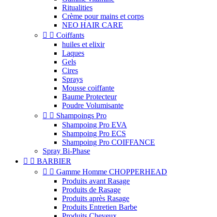
Ritualities
Crème pour mains et corps
NEO HAIR CARE


Coiffants
huiles et elixir
Laques
Gels
Cires
Sprays
Mousse coiffante
Baume Protecteur
Poudre Volumisante


Shampoings Pro
Shampoing Pro EVA
Shampoing Pro ECS
Shampoing Pro COIFFANCE
Spray Bi-Phase


BARBIER


Gamme Homme CHOPPERHEAD
Produits avant Rasage
Produits de Rasage
Produits après Rasage
Produits Entretien Barbe
Produits Cheveux