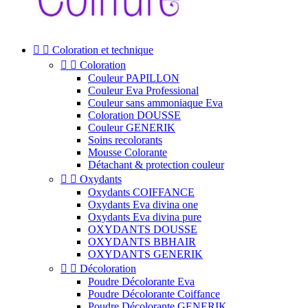


Coloration et technique


Coloration
Couleur PAPILLON
Couleur Eva Professional
Couleur sans ammoniaque Eva
Coloration DOUSSE
Couleur GENERIK
Soins recolorants
Mousse Colorante
Détachant & protection couleur


Oxydants
Oxydants COIFFANCE
Oxydants Eva divina one
Oxydants Eva divina pure
OXYDANTS DOUSSE
OXYDANTS BBHAIR
OXYDANTS GENERIK


Décoloration
Poudre Décolorante Eva
Poudre Décolorante Coiffance
Poudre Décolorante GENERIK