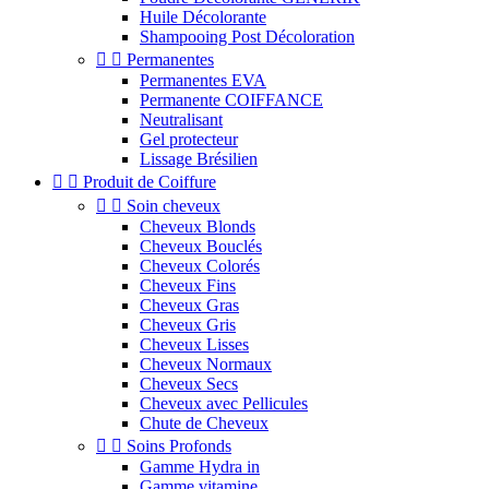
Huile Décolorante
Shampooing Post Décoloration


Permanentes
Permanentes EVA
Permanente COIFFANCE
Neutralisant
Gel protecteur
Lissage Brésilien


Produit de Coiffure


Soin cheveux
Cheveux Blonds
Cheveux Bouclés
Cheveux Colorés
Cheveux Fins
Cheveux Gras
Cheveux Gris
Cheveux Lisses
Cheveux Normaux
Cheveux Secs
Cheveux avec Pellicules
Chute de Cheveux


Soins Profonds
Gamme Hydra in
Gamme vitamine