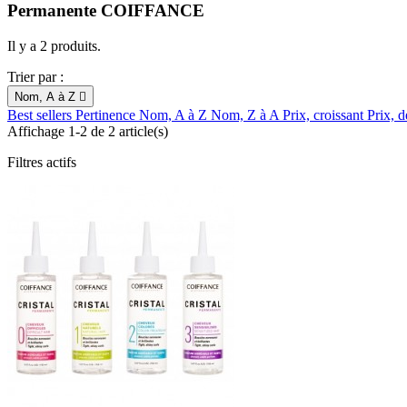
Permanente COIFFANCE
Il y a 2 produits.
Trier par :
Nom, A à Z

Best sellers
Pertinence
Nom, A à Z
Nom, Z à A
Prix, croissant
Prix, d
Affichage 1-2 de 2 article(s)
Filtres actifs