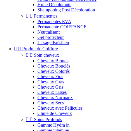
Huile Décolorante
Shampooing Post Décoloration


Permanentes
Permanentes EVA
Permanente COIFFANCE
Neutralisant
Gel protecteur
Lissage Brésilien


Produit de Coiffure


Soin cheveux
Cheveux Blonds
Cheveux Bouclés
Cheveux Colorés
Cheveux Fins
Cheveux Gras
Cheveux Gris
Cheveux Lisses
Cheveux Normaux
Cheveux Secs
Cheveux avec Pellicules
Chute de Cheveux


Soins Profonds
Gamme Hydra in
Gamme vitamine