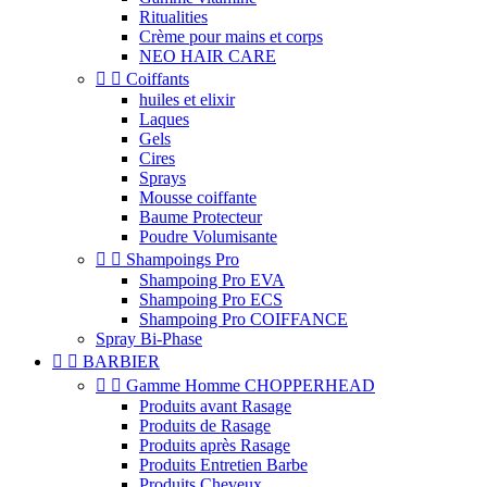
Ritualities
Crème pour mains et corps
NEO HAIR CARE


Coiffants
huiles et elixir
Laques
Gels
Cires
Sprays
Mousse coiffante
Baume Protecteur
Poudre Volumisante


Shampoings Pro
Shampoing Pro EVA
Shampoing Pro ECS
Shampoing Pro COIFFANCE
Spray Bi-Phase


BARBIER


Gamme Homme CHOPPERHEAD
Produits avant Rasage
Produits de Rasage
Produits après Rasage
Produits Entretien Barbe
Produits Cheveux