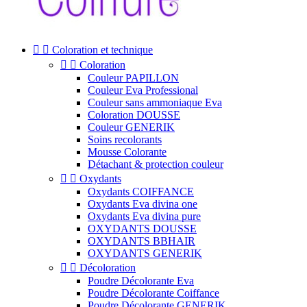


Coloration et technique


Coloration
Couleur PAPILLON
Couleur Eva Professional
Couleur sans ammoniaque Eva
Coloration DOUSSE
Couleur GENERIK
Soins recolorants
Mousse Colorante
Détachant & protection couleur


Oxydants
Oxydants COIFFANCE
Oxydants Eva divina one
Oxydants Eva divina pure
OXYDANTS DOUSSE
OXYDANTS BBHAIR
OXYDANTS GENERIK


Décoloration
Poudre Décolorante Eva
Poudre Décolorante Coiffance
Poudre Décolorante GENERIK