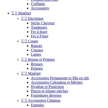
Coiffants
Accessoires


Matériel


Electrique
Sèche Cheveux
Tondeuses
Fer à lisser
Fer à Friser


Coupe
Rasoirs
Ciseaux
Lames


Brosse et Peignes
Brosses
Peignes


Matériel
Accessoires Permanente et Mis en plis
Accessoires Coloration et Mèches
Hygiène et Protection
Pinces et Sépare mèches
Fournitures diverses


Accessoires Chignon
Epingles