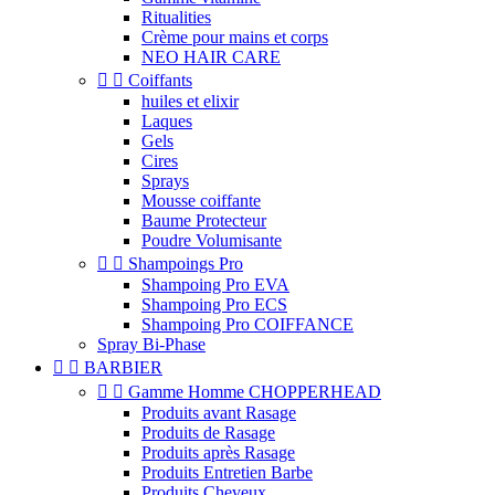
Ritualities
Crème pour mains et corps
NEO HAIR CARE


Coiffants
huiles et elixir
Laques
Gels
Cires
Sprays
Mousse coiffante
Baume Protecteur
Poudre Volumisante


Shampoings Pro
Shampoing Pro EVA
Shampoing Pro ECS
Shampoing Pro COIFFANCE
Spray Bi-Phase


BARBIER


Gamme Homme CHOPPERHEAD
Produits avant Rasage
Produits de Rasage
Produits après Rasage
Produits Entretien Barbe
Produits Cheveux