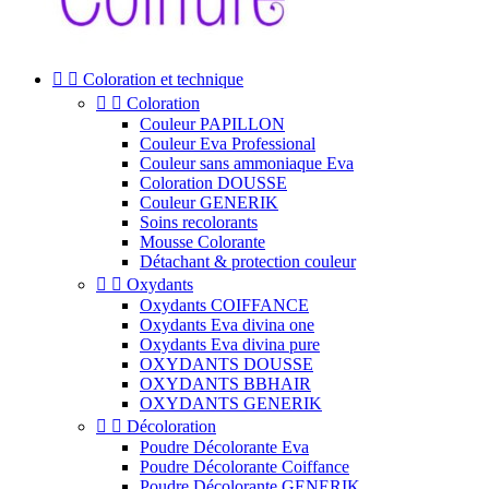


Coloration et technique


Coloration
Couleur PAPILLON
Couleur Eva Professional
Couleur sans ammoniaque Eva
Coloration DOUSSE
Couleur GENERIK
Soins recolorants
Mousse Colorante
Détachant & protection couleur


Oxydants
Oxydants COIFFANCE
Oxydants Eva divina one
Oxydants Eva divina pure
OXYDANTS DOUSSE
OXYDANTS BBHAIR
OXYDANTS GENERIK


Décoloration
Poudre Décolorante Eva
Poudre Décolorante Coiffance
Poudre Décolorante GENERIK