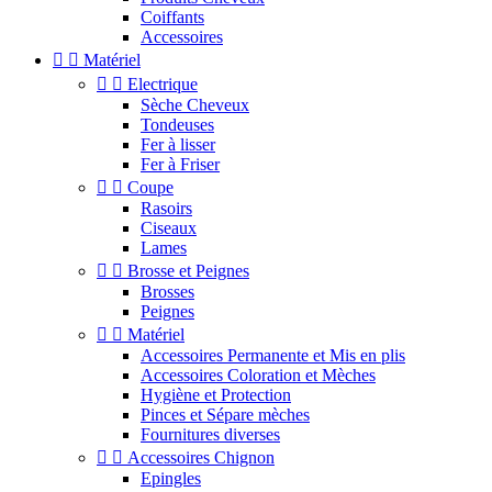
Coiffants
Accessoires


Matériel


Electrique
Sèche Cheveux
Tondeuses
Fer à lisser
Fer à Friser


Coupe
Rasoirs
Ciseaux
Lames


Brosse et Peignes
Brosses
Peignes


Matériel
Accessoires Permanente et Mis en plis
Accessoires Coloration et Mèches
Hygiène et Protection
Pinces et Sépare mèches
Fournitures diverses


Accessoires Chignon
Epingles