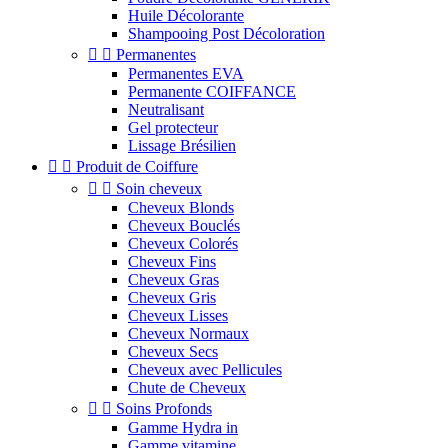
Huile Décolorante
Shampooing Post Décoloration


Permanentes
Permanentes EVA
Permanente COIFFANCE
Neutralisant
Gel protecteur
Lissage Brésilien


Produit de Coiffure


Soin cheveux
Cheveux Blonds
Cheveux Bouclés
Cheveux Colorés
Cheveux Fins
Cheveux Gras
Cheveux Gris
Cheveux Lisses
Cheveux Normaux
Cheveux Secs
Cheveux avec Pellicules
Chute de Cheveux


Soins Profonds
Gamme Hydra in
Gamme vitamine