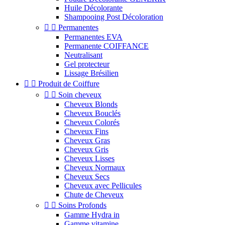
Huile Décolorante
Shampooing Post Décoloration


Permanentes
Permanentes EVA
Permanente COIFFANCE
Neutralisant
Gel protecteur
Lissage Brésilien


Produit de Coiffure


Soin cheveux
Cheveux Blonds
Cheveux Bouclés
Cheveux Colorés
Cheveux Fins
Cheveux Gras
Cheveux Gris
Cheveux Lisses
Cheveux Normaux
Cheveux Secs
Cheveux avec Pellicules
Chute de Cheveux


Soins Profonds
Gamme Hydra in
Gamme vitamine