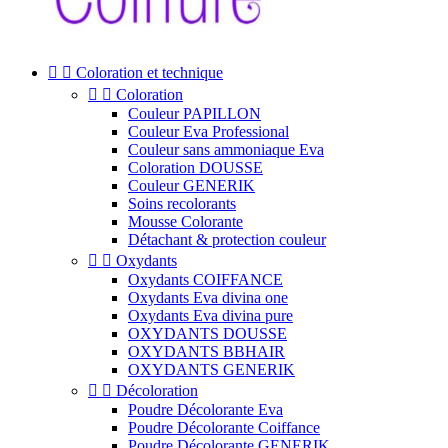


Coloration et technique


Coloration
Couleur PAPILLON
Couleur Eva Professional
Couleur sans ammoniaque Eva
Coloration DOUSSE
Couleur GENERIK
Soins recolorants
Mousse Colorante
Détachant & protection couleur


Oxydants
Oxydants COIFFANCE
Oxydants Eva divina one
Oxydants Eva divina pure
OXYDANTS DOUSSE
OXYDANTS BBHAIR
OXYDANTS GENERIK


Décoloration
Poudre Décolorante Eva
Poudre Décolorante Coiffance
Poudre Décolorante GENERIK