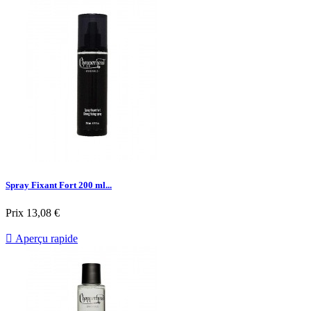
Spray Fixant Fort 200 ml...
Prix
13,08 €

Aperçu rapide