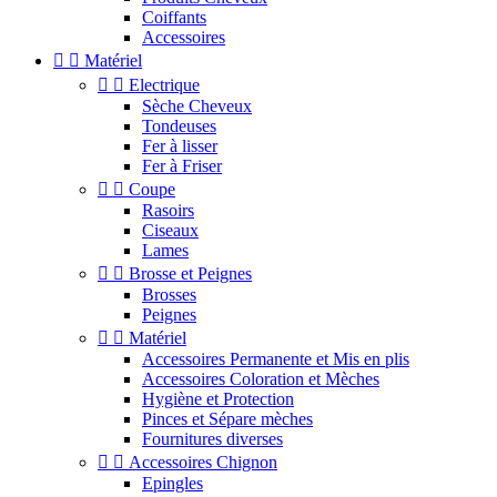
Coiffants
Accessoires


Matériel


Electrique
Sèche Cheveux
Tondeuses
Fer à lisser
Fer à Friser


Coupe
Rasoirs
Ciseaux
Lames


Brosse et Peignes
Brosses
Peignes


Matériel
Accessoires Permanente et Mis en plis
Accessoires Coloration et Mèches
Hygiène et Protection
Pinces et Sépare mèches
Fournitures diverses


Accessoires Chignon
Epingles