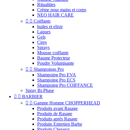
Ritualities
Crème pour mains et corps
NEO HAIR CARE


Coiffants
huiles et elixir
Laques
Gels
Cires
Sprays
Mousse coiffante
Baume Protecteur
Poudre Volumisante


Shampoings Pro
Shampoing Pro EVA
Shampoing Pro ECS
Shampoing Pro COIFFANCE
Spray Bi-Phase


BARBIER


Gamme Homme CHOPPERHEAD
Produits avant Rasage
Produits de Rasage
Produits après Rasage
Produits Entretien Barbe
Produits Cheveux